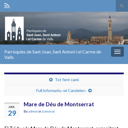
Tog
sear
Search for:
for
Parròquies de Sant Joan, Sant Antoni i el Carme de
Togg
Valls
navig
Tot fent camí
Full informatiu «el Candeler»
Mare de Déu de Montserrat
ABR.
29
By
admin
in
General