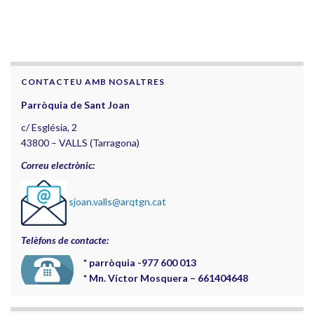
CONTACTEU AMB NOSALTRES
Parròquia de Sant Joan
c/ Església, 2
43800 – VALLS (Tarragona)
Correu electrònic:
sjoan.valls@arqtgn.cat
Telèfons de contacte:
*
parròquia -977 600 013
*
Mn. Víctor Mosquera – 661404648