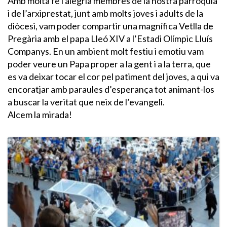
Amb molta fe i alegria membres de la nostra parròquia
i de l’arxiprestat, junt amb molts joves i adults de la
diòcesi, vam poder compartir una magnífica Vetlla de
Pregària amb el papa Lleó XIV a l’Estadi Olímpic Lluís
Companys. En un ambient molt festiu i emotiu vam
poder veure un Papa proper a la gent i a la terra, que
es va deixar tocar el cor pel patiment del joves, a qui va
encoratjar amb paraules d’esperança tot animant-los
a buscar la veritat que neix de l’evangeli.
Alcem la mirada!