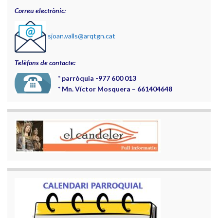
Correu electrònic:
sjoan.valls@arqtgn.cat
Telèfons de contacte:
*
parròquia -977 600 013
*
Mn. Víctor Mosquera – 661404648