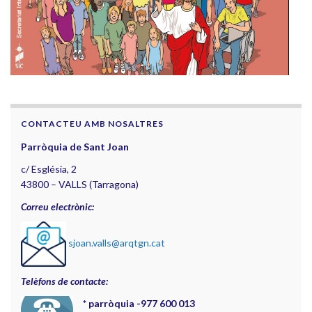
CONTACTEU AMB NOSALTRES
Parròquia de Sant Joan
c/ Església, 2
43800 – VALLS (Tarragona)
Correu electrònic:
sjoan.valls@arqtgn.cat
Telèfons de contacte:
*
parròquia -977 600 013