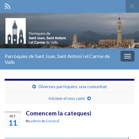
Tog
sear
Search for:
for
Parròquies de Sant Joan, Sant Antoni i el Carme de
Togg
Valls
navig
Diverses parròquies, una comunitat
Iniciem el nou camí
Comencem la catequesi
SET.
11
By
admin
in
General