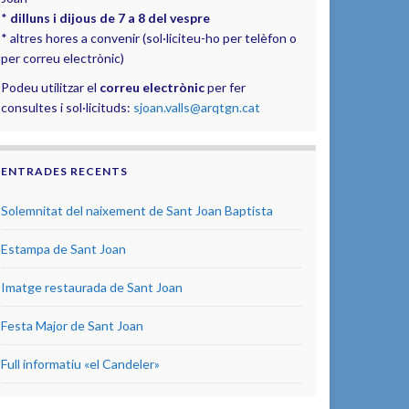
*
dilluns i dijous de 7 a 8 del vespre
* altres hores a convenir (sol·liciteu-ho per telèfon o
per correu electrònic)
Podeu utilitzar el
correu electrònic
per fer
consultes i sol·licituds:
sjoan.valls@arqtgn.cat
ENTRADES RECENTS
Solemnitat del naixement de Sant Joan Baptista
Estampa de Sant Joan
Imatge restaurada de Sant Joan
Festa Major de Sant Joan
Full informatiu «el Candeler»