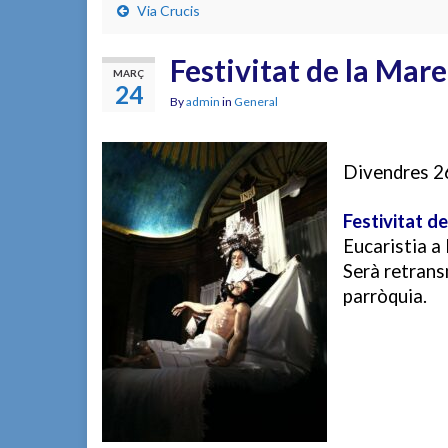
Via Crucis
Festivitat de la Mar
MARÇ
24
By
admin
in
General
Divendres 2
Festivitat d
Eucaristia a 
Serà retrans
parròquia.