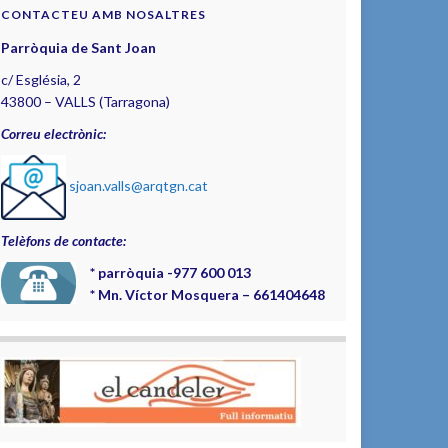
CONTACTEU AMB NOSALTRES
Parròquia de Sant Joan
c/ Església, 2
43800 – VALLS (Tarragona)
Correu electrònic:
sjoan.valls@arqtgn.cat
Telèfons de contacte:
*
parròquia -977 600 013
*
Mn. Víctor Mosquera – 661404648