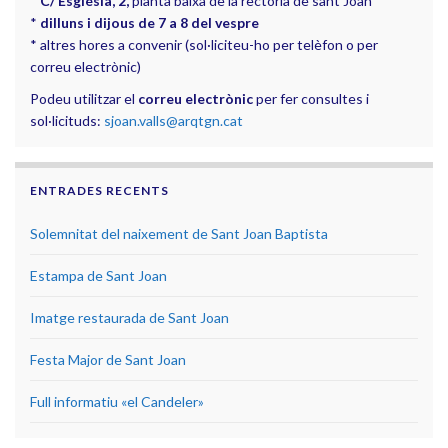
*
C/ Església, 2,
planta baixa de la rectoria de sant Joan
*
dilluns i dijous de 7 a 8 del vespre
* altres hores a convenir (sol·liciteu-ho per telèfon o per
correu electrònic)
Podeu utilitzar el
correu electrònic
per fer consultes i
sol·licituds:
sjoan.valls@arqtgn.cat
ENTRADES RECENTS
Solemnitat del naixement de Sant Joan Baptista
Estampa de Sant Joan
Imatge restaurada de Sant Joan
Festa Major de Sant Joan
Full informatiu «el Candeler»