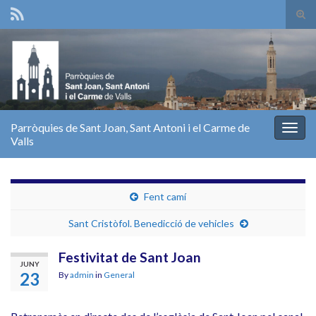
Tog
sear
Search for:
for
Parròquies de Sant Joan, Sant Antoni i el Carme de
Togg
Valls
navig
Fent camí
Sant Cristòfol. Benedicció de vehicles
Festivitat de Sant Joan
JUNY
23
By
admin
in
General