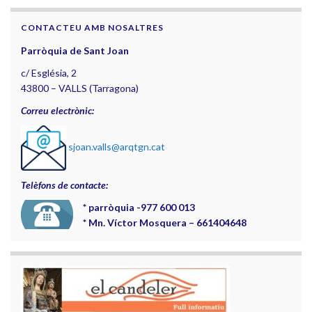
CONTACTEU AMB NOSALTRES
Parròquia de Sant Joan
c/ Església, 2
43800 – VALLS (Tarragona)
Correu electrònic:
sjoan.valls@arqtgn.cat
Telèfons de contacte:
*
parròquia -977 600 013
*
Mn. Víctor Mosquera – 661404648