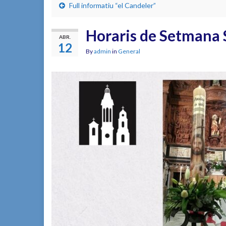
Full informatiu “el Candeler”
Horaris de Setmana 
ABR.
12
By
admin
in
General