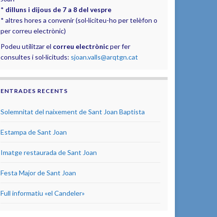
*
dilluns i dijous de 7 a 8 del vespre
* altres hores a convenir (sol·liciteu-ho per telèfon o
per correu electrònic)
Podeu utilitzar el
correu electrònic
per fer
consultes i sol·licituds:
sjoan.valls@arqtgn.cat
ENTRADES RECENTS
Solemnitat del naixement de Sant Joan Baptista
Estampa de Sant Joan
Imatge restaurada de Sant Joan
Festa Major de Sant Joan
Full informatiu «el Candeler»