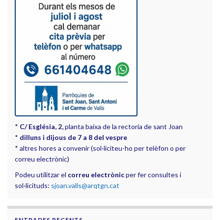
*
C/ Església, 2,
planta baixa de la rectoria de sant Joan
*
dilluns i dijous de 7 a 8 del vespre
* altres hores a convenir (sol·liciteu-ho per telèfon o per
correu electrònic)
Podeu utilitzar el
correu electrònic
per fer consultes i
sol·licituds:
sjoan.valls@arqtgn.cat
ENTRADES RECENTS