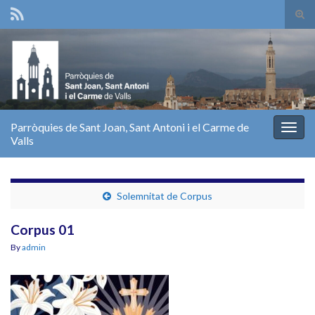
Tog
sear
Search for:
for
Parròquies de Sant Joan, Sant Antoni i el Carme de
Togg
Valls
navig
Solemnitat de Corpus
Corpus 01
By
admin