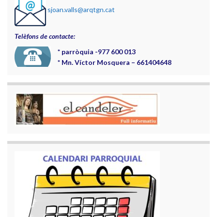
sjoan.valls@arqtgn.cat
Telèfons de contacte:
*
parròquia -977 600 013
*
Mn. Víctor Mosquera – 661404648