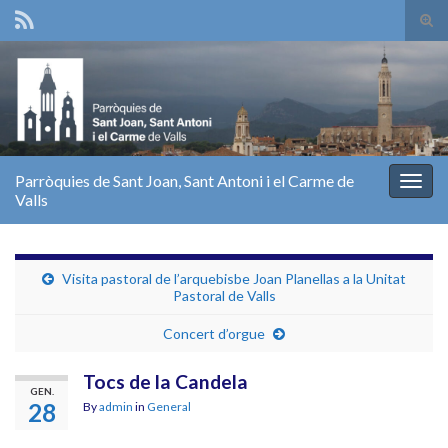
Tog
sear
Search for:
for
Parròquies de Sant Joan, Sant Antoni i el Carme de
Togg
Valls
navig
Visita pastoral de l’arquebisbe Joan Planellas a la Unitat
Pastoral de Valls
Concert d’orgue
Tocs de la Candela
GEN.
28
By
admin
in
General