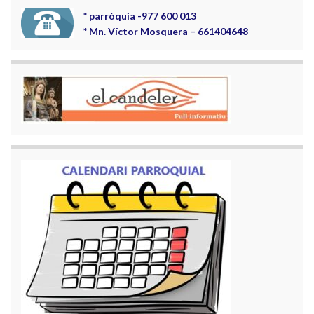
*
parròquia -977 600 013
*
Mn. Víctor Mosquera – 661404648