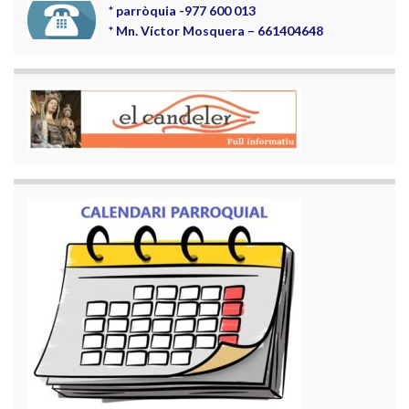
*
parròquia -977 600 013
*
Mn. Víctor Mosquera – 661404648