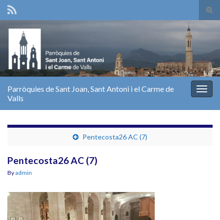
Tog
sear
Search for:
for
Parròquies de Sant Joan, Sant Antoni i el Carme de
Togg
Valls
navig
Pentecosta26 AC (7)
Pentecosta26 AC (7)
By
admin